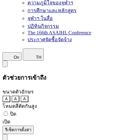
ความภูมิใจของจุฬาฯ
การศึกษาและหลักสูตร
จุฬาฯ ในสื่อ
ปฏิทินกิจกรรม
The 166th ASAIHL Conference
ประกาศจัดซื้อจัดจ้าง
On
TH
ตัวช่วยการเข้าถึง
ขนาดตัวอักษร
A
A
A
โหมดสีตัดกันสูง
ปิด
เปิด
รีเซ็ตการตั้งค่า