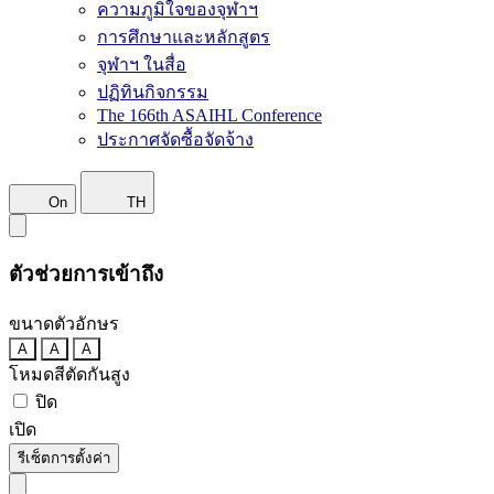
ความภูมิใจของจุฬาฯ
การศึกษาและหลักสูตร
จุฬาฯ ในสื่อ
ปฏิทินกิจกรรม
The 166th ASAIHL Conference
ประกาศจัดซื้อจัดจ้าง
On
TH
ตัวช่วยการเข้าถึง
ขนาดตัวอักษร
A
A
A
โหมดสีตัดกันสูง
ปิด
เปิด
รีเซ็ตการตั้งค่า