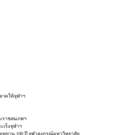
ะ
ิจาคให้จุฬาฯ
รมราชสมภพฯ
มะเร็งจุฬาฯ
ุทยาน 100 ปี จุฬาลงกรณ์มหาวิทยาลัย