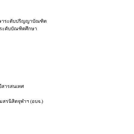
กษาระดับปริญญาบัณฑิต
ระดับบัณฑิตศึกษา
ยีสารสนเทศ
สรนิสิตจุฬาฯ (อบจ.)