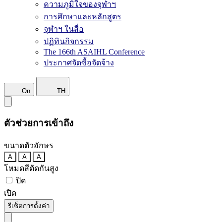
ความภูมิใจของจุฬาฯ
การศึกษาและหลักสูตร
จุฬาฯ ในสื่อ
ปฏิทินกิจกรรม
The 166th ASAIHL Conference
ประกาศจัดซื้อจัดจ้าง
On
TH
ตัวช่วยการเข้าถึง
ขนาดตัวอักษร
A
A
A
โหมดสีตัดกันสูง
ปิด
เปิด
รีเซ็ตการตั้งค่า