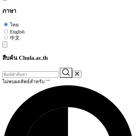
ภาษา
ไทย
English
中文
สืบค้น Chula.ac.th
ไม่พบผลลัพธ์สำหรับ "
"