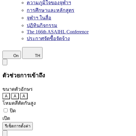
ความภูมิใจของจุฬาฯ
การศึกษาและหลักสูตร
จุฬาฯ ในสื่อ
ปฏิทินกิจกรรม
The 166th ASAIHL Conference
ประกาศจัดซื้อจัดจ้าง
On
TH
ตัวช่วยการเข้าถึง
ขนาดตัวอักษร
A
A
A
โหมดสีตัดกันสูง
ปิด
เปิด
รีเซ็ตการตั้งค่า