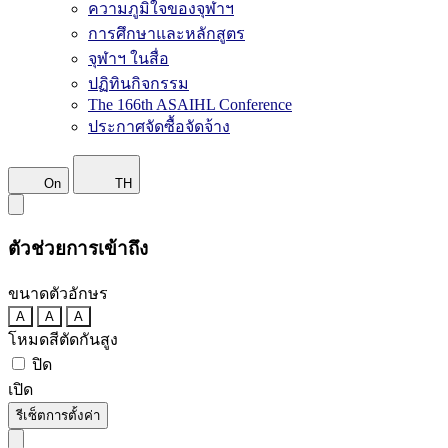
ความภูมิใจของจุฬาฯ
การศึกษาและหลักสูตร
จุฬาฯ ในสื่อ
ปฏิทินกิจกรรม
The 166th ASAIHL Conference
ประกาศจัดซื้อจัดจ้าง
On
TH
ตัวช่วยการเข้าถึง
ขนาดตัวอักษร
A
A
A
โหมดสีตัดกันสูง
ปิด
เปิด
รีเซ็ตการตั้งค่า