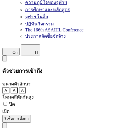
ความภูมิใจของจุฬาฯ
การศึกษาและหลักสูตร
จุฬาฯ ในสื่อ
ปฏิทินกิจกรรม
The 166th ASAIHL Conference
ประกาศจัดซื้อจัดจ้าง
On
TH
ตัวช่วยการเข้าถึง
ขนาดตัวอักษร
A
A
A
โหมดสีตัดกันสูง
ปิด
เปิด
รีเซ็ตการตั้งค่า