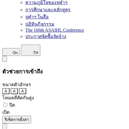
ความภูมิใจของจุฬาฯ
การศึกษาและหลักสูตร
จุฬาฯ ในสื่อ
ปฏิทินกิจกรรม
The 166th ASAIHL Conference
ประกาศจัดซื้อจัดจ้าง
On
TH
ตัวช่วยการเข้าถึง
ขนาดตัวอักษร
A
A
A
โหมดสีตัดกันสูง
ปิด
เปิด
รีเซ็ตการตั้งค่า