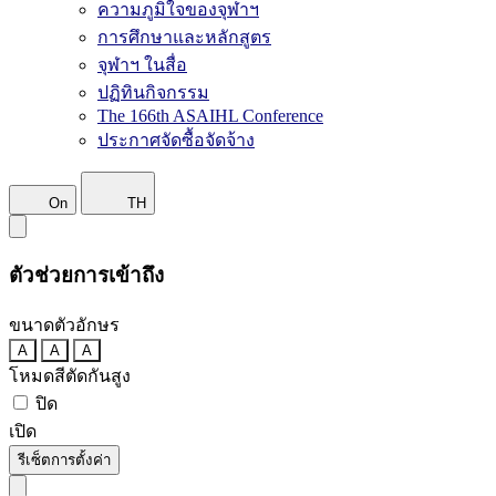
ความภูมิใจของจุฬาฯ
การศึกษาและหลักสูตร
จุฬาฯ ในสื่อ
ปฏิทินกิจกรรม
The 166th ASAIHL Conference
ประกาศจัดซื้อจัดจ้าง
On
TH
ตัวช่วยการเข้าถึง
ขนาดตัวอักษร
A
A
A
โหมดสีตัดกันสูง
ปิด
เปิด
รีเซ็ตการตั้งค่า