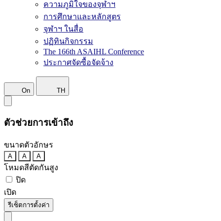
ความภูมิใจของจุฬาฯ
การศึกษาและหลักสูตร
จุฬาฯ ในสื่อ
ปฏิทินกิจกรรม
The 166th ASAIHL Conference
ประกาศจัดซื้อจัดจ้าง
On
TH
ตัวช่วยการเข้าถึง
ขนาดตัวอักษร
A
A
A
โหมดสีตัดกันสูง
ปิด
เปิด
รีเซ็ตการตั้งค่า