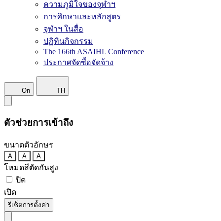
ความภูมิใจของจุฬาฯ
การศึกษาและหลักสูตร
จุฬาฯ ในสื่อ
ปฏิทินกิจกรรม
The 166th ASAIHL Conference
ประกาศจัดซื้อจัดจ้าง
On
TH
ตัวช่วยการเข้าถึง
ขนาดตัวอักษร
A
A
A
โหมดสีตัดกันสูง
ปิด
เปิด
รีเซ็ตการตั้งค่า