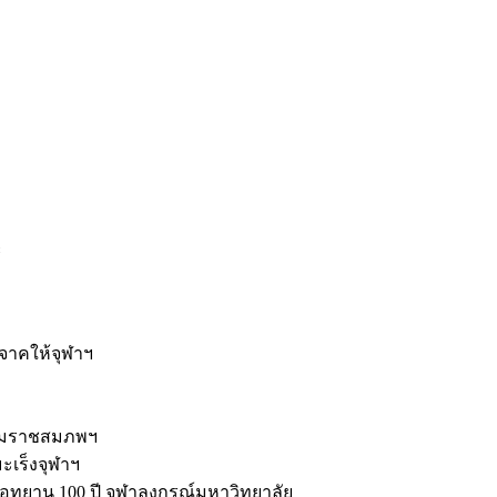
ะ
ิจาคให้จุฬาฯ
รมราชสมภพฯ
มะเร็งจุฬาฯ
ุทยาน 100 ปี จุฬาลงกรณ์มหาวิทยาลัย