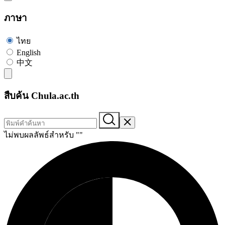
ภาษา
ไทย
English
中文
สืบค้น Chula.ac.th
ไม่พบผลลัพธ์สำหรับ "
"