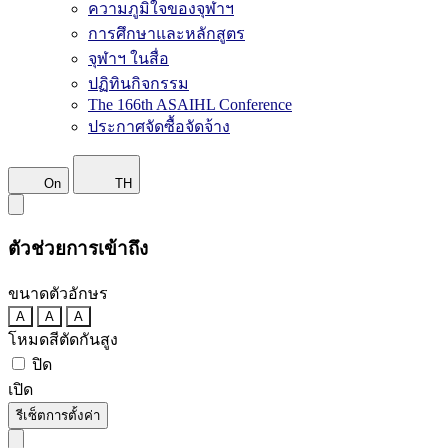
ความภูมิใจของจุฬาฯ
การศึกษาและหลักสูตร
จุฬาฯ ในสื่อ
ปฏิทินกิจกรรม
The 166th ASAIHL Conference
ประกาศจัดซื้อจัดจ้าง
On
TH
ตัวช่วยการเข้าถึง
ขนาดตัวอักษร
A
A
A
โหมดสีตัดกันสูง
ปิด
เปิด
รีเซ็ตการตั้งค่า