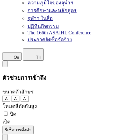
ความภูมิใจของจุฬาฯ
การศึกษาและหลักสูตร
จุฬาฯ ในสื่อ
ปฏิทินกิจกรรม
The 166th ASAIHL Conference
ประกาศจัดซื้อจัดจ้าง
On
TH
ตัวช่วยการเข้าถึง
ขนาดตัวอักษร
A
A
A
โหมดสีตัดกันสูง
ปิด
เปิด
รีเซ็ตการตั้งค่า