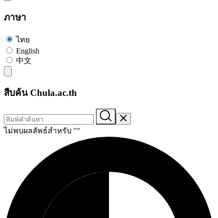
ภาษา
ไทย
English
中文
สืบค้น Chula.ac.th
ไม่พบผลลัพธ์สำหรับ "
"