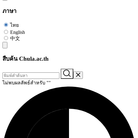
ภาษา
ไทย
English
中文
สืบค้น Chula.ac.th
ไม่พบผลลัพธ์สำหรับ "
"