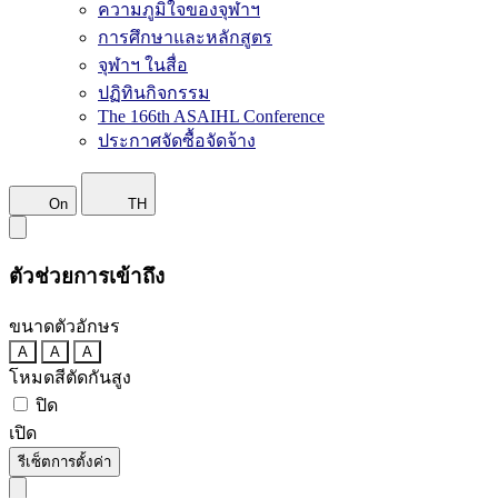
ความภูมิใจของจุฬาฯ
การศึกษาและหลักสูตร
จุฬาฯ ในสื่อ
ปฏิทินกิจกรรม
The 166th ASAIHL Conference
ประกาศจัดซื้อจัดจ้าง
On
TH
ตัวช่วยการเข้าถึง
ขนาดตัวอักษร
A
A
A
โหมดสีตัดกันสูง
ปิด
เปิด
รีเซ็ตการตั้งค่า