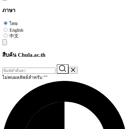
ภาษา
ไทย
English
中文
สืบค้น Chula.ac.th
ไม่พบผลลัพธ์สำหรับ "
"