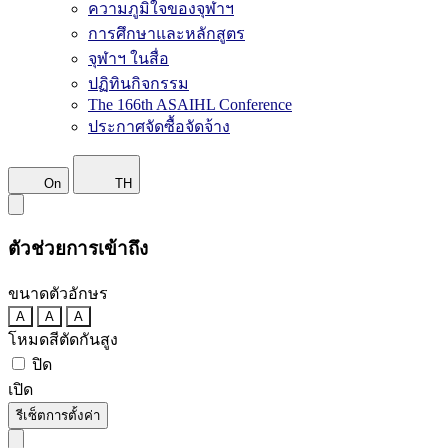
ความภูมิใจของจุฬาฯ
การศึกษาและหลักสูตร
จุฬาฯ ในสื่อ
ปฏิทินกิจกรรม
The 166th ASAIHL Conference
ประกาศจัดซื้อจัดจ้าง
On
TH
ตัวช่วยการเข้าถึง
ขนาดตัวอักษร
A
A
A
โหมดสีตัดกันสูง
ปิด
เปิด
รีเซ็ตการตั้งค่า