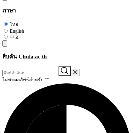
ภาษา
ไทย
English
中文
สืบค้น Chula.ac.th
ไม่พบผลลัพธ์สำหรับ "
"