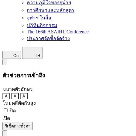
ความภูมิใจของจุฬาฯ
การศึกษาและหลักสูตร
จุฬาฯ ในสื่อ
ปฏิทินกิจกรรม
The 166th ASAIHL Conference
ประกาศจัดซื้อจัดจ้าง
On
TH
ตัวช่วยการเข้าถึง
ขนาดตัวอักษร
A
A
A
โหมดสีตัดกันสูง
ปิด
เปิด
รีเซ็ตการตั้งค่า