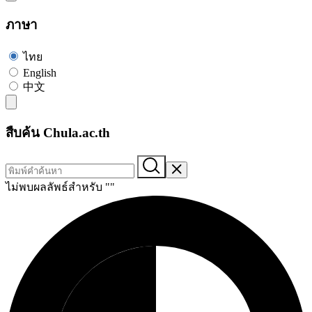
ภาษา
ไทย
English
中文
สืบค้น Chula.ac.th
ไม่พบผลลัพธ์สำหรับ "
"