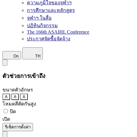
ความภูมิใจของจุฬาฯ
การศึกษาและหลักสูตร
จุฬาฯ ในสื่อ
ปฏิทินกิจกรรม
The 166th ASAIHL Conference
ประกาศจัดซื้อจัดจ้าง
On
TH
ตัวช่วยการเข้าถึง
ขนาดตัวอักษร
A
A
A
โหมดสีตัดกันสูง
ปิด
เปิด
รีเซ็ตการตั้งค่า