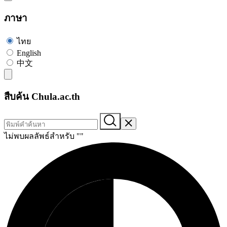
ภาษา
ไทย
English
中文
สืบค้น Chula.ac.th
ไม่พบผลลัพธ์สำหรับ "
"