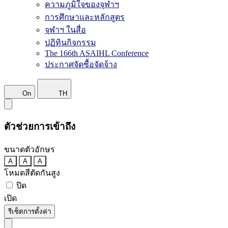
ความภูมิใจของจุฬาฯ
การศึกษาและหลักสูตร
จุฬาฯ ในสื่อ
ปฏิทินกิจกรรม
The 166th ASAIHL Conference
ประกาศจัดซื้อจัดจ้าง
On
TH
ตัวช่วยการเข้าถึง
ขนาดตัวอักษร
A
A
A
โหมดสีตัดกันสูง
ปิด
เปิด
รีเซ็ตการตั้งค่า