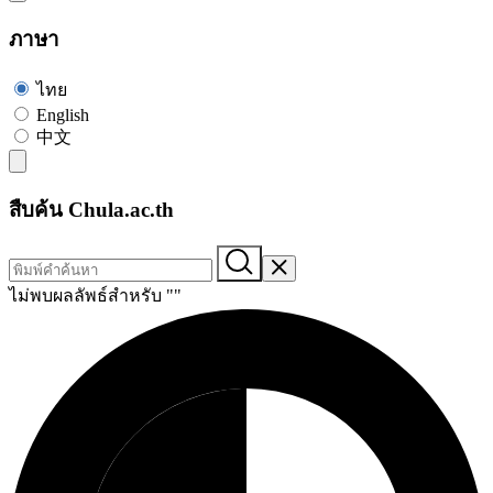
ภาษา
ไทย
English
中文
สืบค้น Chula.ac.th
ไม่พบผลลัพธ์สำหรับ "
"