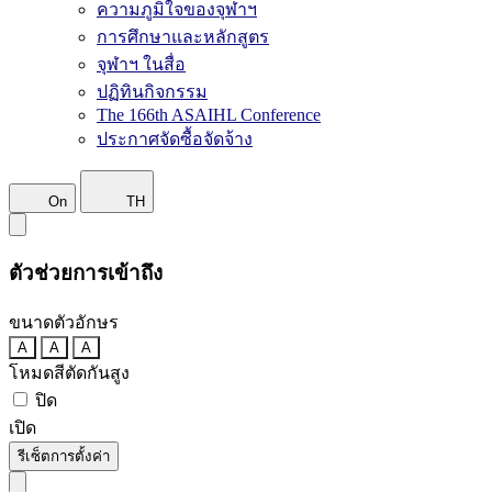
ความภูมิใจของจุฬาฯ
การศึกษาและหลักสูตร
จุฬาฯ ในสื่อ
ปฏิทินกิจกรรม
The 166th ASAIHL Conference
ประกาศจัดซื้อจัดจ้าง
On
TH
ตัวช่วยการเข้าถึง
ขนาดตัวอักษร
A
A
A
โหมดสีตัดกันสูง
ปิด
เปิด
รีเซ็ตการตั้งค่า