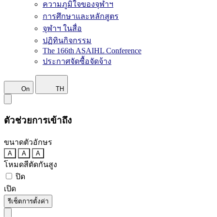
ความภูมิใจของจุฬาฯ
การศึกษาและหลักสูตร
จุฬาฯ ในสื่อ
ปฏิทินกิจกรรม
The 166th ASAIHL Conference
ประกาศจัดซื้อจัดจ้าง
On
TH
ตัวช่วยการเข้าถึง
ขนาดตัวอักษร
A
A
A
โหมดสีตัดกันสูง
ปิด
เปิด
รีเซ็ตการตั้งค่า