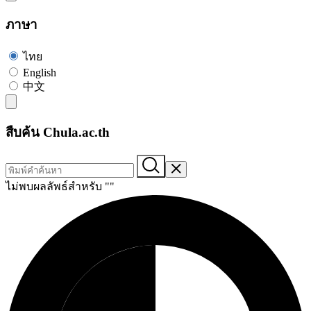
ภาษา
ไทย
English
中文
สืบค้น Chula.ac.th
ไม่พบผลลัพธ์สำหรับ "
"