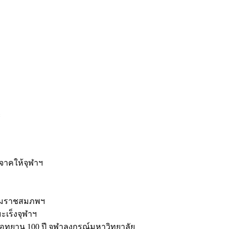
ะ
ิจาคให้จุฬาฯ
รมราชสมภพฯ
มะเร็งจุฬาฯ
ุทยาน 100 ปี จุฬาลงกรณ์มหาวิทยาลัย