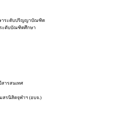
กษาระดับปริญญาบัณฑิต
ระดับบัณฑิตศึกษา
ยีสารสนเทศ
สรนิสิตจุฬาฯ (อบจ.)