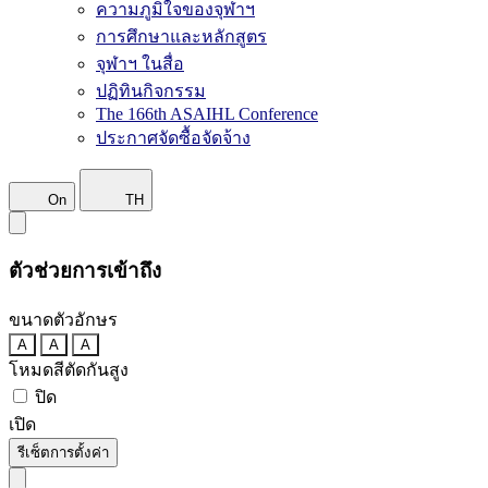
ความภูมิใจของจุฬาฯ
การศึกษาและหลักสูตร
จุฬาฯ ในสื่อ
ปฏิทินกิจกรรม
The 166th ASAIHL Conference
ประกาศจัดซื้อจัดจ้าง
On
TH
ตัวช่วยการเข้าถึง
ขนาดตัวอักษร
A
A
A
โหมดสีตัดกันสูง
ปิด
เปิด
รีเซ็ตการตั้งค่า