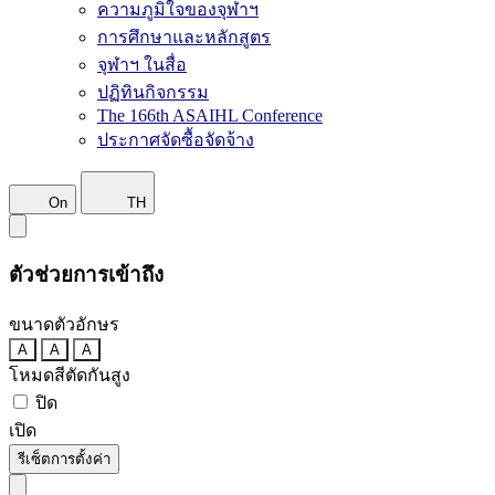
ความภูมิใจของจุฬาฯ
การศึกษาและหลักสูตร
จุฬาฯ ในสื่อ
ปฏิทินกิจกรรม
The 166th ASAIHL Conference
ประกาศจัดซื้อจัดจ้าง
On
TH
ตัวช่วยการเข้าถึง
ขนาดตัวอักษร
A
A
A
โหมดสีตัดกันสูง
ปิด
เปิด
รีเซ็ตการตั้งค่า