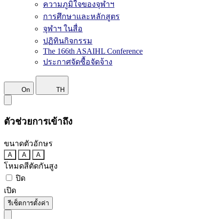
ความภูมิใจของจุฬาฯ
การศึกษาและหลักสูตร
จุฬาฯ ในสื่อ
ปฏิทินกิจกรรม
The 166th ASAIHL Conference
ประกาศจัดซื้อจัดจ้าง
On
TH
ตัวช่วยการเข้าถึง
ขนาดตัวอักษร
A
A
A
โหมดสีตัดกันสูง
ปิด
เปิด
รีเซ็ตการตั้งค่า