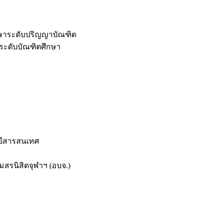
กษาระดับปริญญาบัณฑิต
ระดับบัณฑิตศึกษา
ยีสารสนเทศ
สรนิสิตจุฬาฯ (อบจ.)