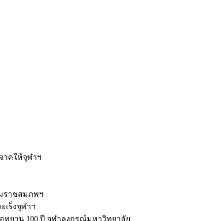
ะ
ิจาคให้จุฬาฯ
รมราชสมภพฯ
มะเร็งจุฬาฯ
ุทยาน 100 ปี จุฬาลงกรณ์มหาวิทยาลัย