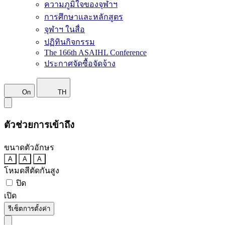
ความภูมิใจของจุฬาฯ
การศึกษาและหลักสูตร
จุฬาฯ ในสื่อ
ปฏิทินกิจกรรม
The 166th ASAIHL Conference
ประกาศจัดซื้อจัดจ้าง
On
TH
ตัวช่วยการเข้าถึง
ขนาดตัวอักษร
A
A
A
โหมดสีตัดกันสูง
ปิด
เปิด
รีเซ็ตการตั้งค่า