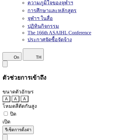
ความภูมิใจของจุฬาฯ
การศึกษาและหลักสูตร
จุฬาฯ ในสื่อ
ปฏิทินกิจกรรม
The 166th ASAIHL Conference
ประกาศจัดซื้อจัดจ้าง
On
TH
ตัวช่วยการเข้าถึง
ขนาดตัวอักษร
A
A
A
โหมดสีตัดกันสูง
ปิด
เปิด
รีเซ็ตการตั้งค่า