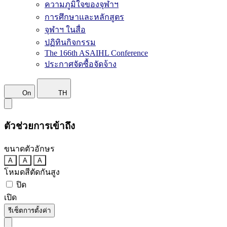
ความภูมิใจของจุฬาฯ
การศึกษาและหลักสูตร
จุฬาฯ ในสื่อ
ปฏิทินกิจกรรม
The 166th ASAIHL Conference
ประกาศจัดซื้อจัดจ้าง
On
TH
ตัวช่วยการเข้าถึง
ขนาดตัวอักษร
A
A
A
โหมดสีตัดกันสูง
ปิด
เปิด
รีเซ็ตการตั้งค่า