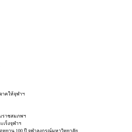
ะ
ิจาคให้จุฬาฯ
รมราชสมภพฯ
มะเร็งจุฬาฯ
ุทยาน 100 ปี จุฬาลงกรณ์มหาวิทยาลัย