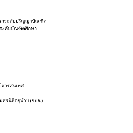
กษาระดับปริญญาบัณฑิต
ระดับบัณฑิตศึกษา
ยีสารสนเทศ
สรนิสิตจุฬาฯ (อบจ.)