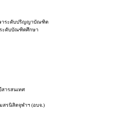
กษาระดับปริญญาบัณฑิต
ระดับบัณฑิตศึกษา
ยีสารสนเทศ
สรนิสิตจุฬาฯ (อบจ.)