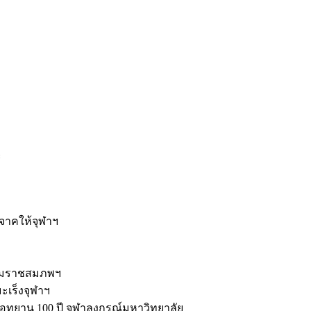
ะ
ิจาคให้จุฬาฯ
รมราชสมภพฯ
มะเร็งจุฬาฯ
ุทยาน 100 ปี จุฬาลงกรณ์มหาวิทยาลัย