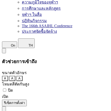
ความภูมิใจของจุฬาฯ
การศึกษาและหลักสูตร
จุฬาฯ ในสื่อ
ปฏิทินกิจกรรม
The 166th ASAIHL Conference
ประกาศจัดซื้อจัดจ้าง
On
TH
ตัวช่วยการเข้าถึง
ขนาดตัวอักษร
A
A
A
โหมดสีตัดกันสูง
ปิด
เปิด
รีเซ็ตการตั้งค่า