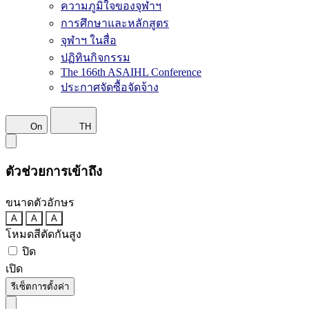
ความภูมิใจของจุฬาฯ
การศึกษาและหลักสูตร
จุฬาฯ ในสื่อ
ปฏิทินกิจกรรม
The 166th ASAIHL Conference
ประกาศจัดซื้อจัดจ้าง
On
TH
ตัวช่วยการเข้าถึง
ขนาดตัวอักษร
A
A
A
โหมดสีตัดกันสูง
ปิด
เปิด
รีเซ็ตการตั้งค่า