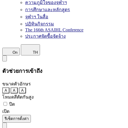
ความภูมิใจของจุฬาฯ
การศึกษาและหลักสูตร
จุฬาฯ ในสื่อ
ปฏิทินกิจกรรม
The 166th ASAIHL Conference
ประกาศจัดซื้อจัดจ้าง
On
TH
ตัวช่วยการเข้าถึง
ขนาดตัวอักษร
A
A
A
โหมดสีตัดกันสูง
ปิด
เปิด
รีเซ็ตการตั้งค่า