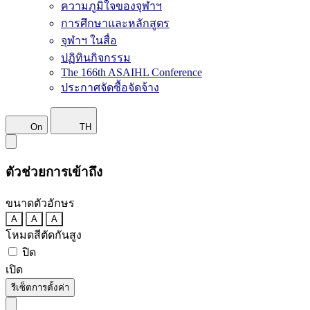
ความภูมิใจของจุฬาฯ
การศึกษาและหลักสูตร
จุฬาฯ ในสื่อ
ปฏิทินกิจกรรม
The 166th ASAIHL Conference
ประกาศจัดซื้อจัดจ้าง
On
TH
ตัวช่วยการเข้าถึง
ขนาดตัวอักษร
A
A
A
โหมดสีตัดกันสูง
ปิด
เปิด
รีเซ็ตการตั้งค่า