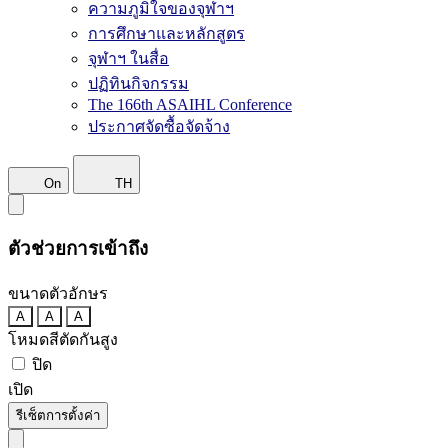
ความภูมิใจของจุฬาฯ
การศึกษาและหลักสูตร
จุฬาฯ ในสื่อ
ปฏิทินกิจกรรม
The 166th ASAIHL Conference
ประกาศจัดซื้อจัดจ้าง
On
TH
ตัวช่วยการเข้าถึง
ขนาดตัวอักษร
A
A
A
โหมดสีตัดกันสูง
ปิด
เปิด
รีเซ็ตการตั้งค่า