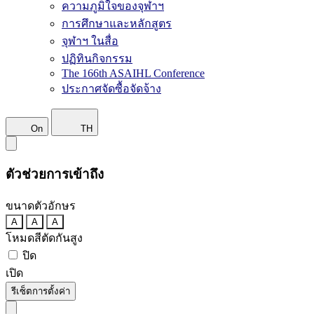
ความภูมิใจของจุฬาฯ
การศึกษาและหลักสูตร
จุฬาฯ ในสื่อ
ปฏิทินกิจกรรม
The 166th ASAIHL Conference
ประกาศจัดซื้อจัดจ้าง
On
TH
ตัวช่วยการเข้าถึง
ขนาดตัวอักษร
A
A
A
โหมดสีตัดกันสูง
ปิด
เปิด
รีเซ็ตการตั้งค่า