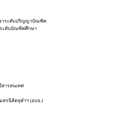
กษาระดับปริญญาบัณฑิต
ระดับบัณฑิตศึกษา
ยีสารสนเทศ
สรนิสิตจุฬาฯ (อบจ.)