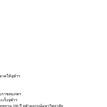
ะ
ิจาคให้จุฬาฯ
รมราชสมภพฯ
มะเร็งจุฬาฯ
ุทยาน 100 ปี จุฬาลงกรณ์มหาวิทยาลัย