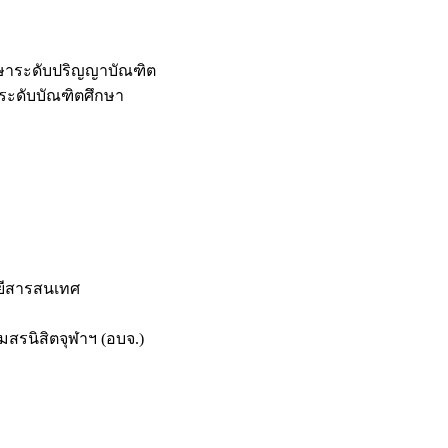
กษาระดับปริญญาบัณฑิต
ระดับบัณฑิตศึกษา
ยีสารสนเทศ
สรนิสิตจุฬาฯ (อบจ.)