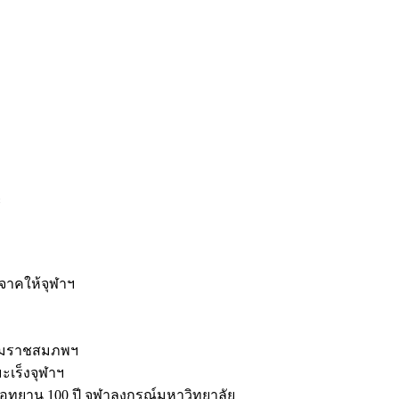
ะ
ิจาคให้จุฬาฯ
รมราชสมภพฯ
มะเร็งจุฬาฯ
ุทยาน 100 ปี จุฬาลงกรณ์มหาวิทยาลัย