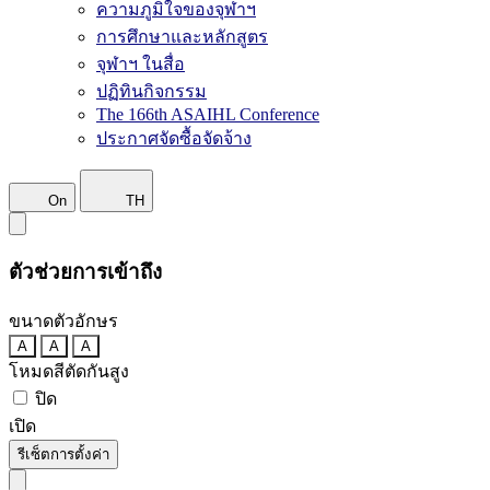
ความภูมิใจของจุฬาฯ
การศึกษาและหลักสูตร
จุฬาฯ ในสื่อ
ปฏิทินกิจกรรม
The 166th ASAIHL Conference
ประกาศจัดซื้อจัดจ้าง
On
TH
ตัวช่วยการเข้าถึง
ขนาดตัวอักษร
A
A
A
โหมดสีตัดกันสูง
ปิด
เปิด
รีเซ็ตการตั้งค่า