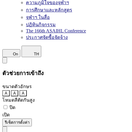
ความภูมิใจของจุฬาฯ
การศึกษาและหลักสูตร
จุฬาฯ ในสื่อ
ปฏิทินกิจกรรม
The 166th ASAIHL Conference
ประกาศจัดซื้อจัดจ้าง
On
TH
ตัวช่วยการเข้าถึง
ขนาดตัวอักษร
A
A
A
โหมดสีตัดกันสูง
ปิด
เปิด
รีเซ็ตการตั้งค่า