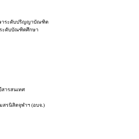
กษาระดับปริญญาบัณฑิต
ระดับบัณฑิตศึกษา
ยีสารสนเทศ
สรนิสิตจุฬาฯ (อบจ.)