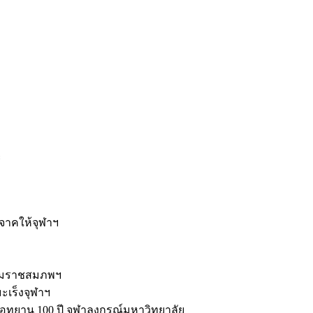
ะ
ิจาคให้จุฬาฯ
รมราชสมภพฯ
มะเร็งจุฬาฯ
ุทยาน 100 ปี จุฬาลงกรณ์มหาวิทยาลัย