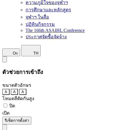
ความภูมิใจของจุฬาฯ
การศึกษาและหลักสูตร
จุฬาฯ ในสื่อ
ปฏิทินกิจกรรม
The 166th ASAIHL Conference
ประกาศจัดซื้อจัดจ้าง
On
TH
ตัวช่วยการเข้าถึง
ขนาดตัวอักษร
A
A
A
โหมดสีตัดกันสูง
ปิด
เปิด
รีเซ็ตการตั้งค่า