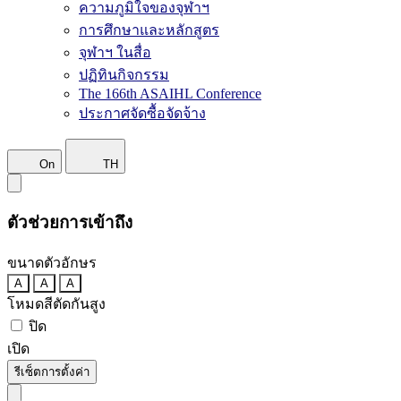
ความภูมิใจของจุฬาฯ
การศึกษาและหลักสูตร
จุฬาฯ ในสื่อ
ปฏิทินกิจกรรม
The 166th ASAIHL Conference
ประกาศจัดซื้อจัดจ้าง
On
TH
ตัวช่วยการเข้าถึง
ขนาดตัวอักษร
A
A
A
โหมดสีตัดกันสูง
ปิด
เปิด
รีเซ็ตการตั้งค่า