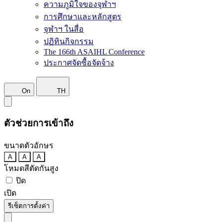
ความภูมิใจของจุฬาฯ
การศึกษาและหลักสูตร
จุฬาฯ ในสื่อ
ปฏิทินกิจกรรม
The 166th ASAIHL Conference
ประกาศจัดซื้อจัดจ้าง
On
TH
ตัวช่วยการเข้าถึง
ขนาดตัวอักษร
A
A
A
โหมดสีตัดกันสูง
ปิด
เปิด
รีเซ็ตการตั้งค่า