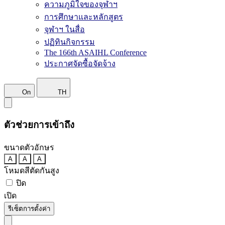
ความภูมิใจของจุฬาฯ
การศึกษาและหลักสูตร
จุฬาฯ ในสื่อ
ปฏิทินกิจกรรม
The 166th ASAIHL Conference
ประกาศจัดซื้อจัดจ้าง
On
TH
ตัวช่วยการเข้าถึง
ขนาดตัวอักษร
A
A
A
โหมดสีตัดกันสูง
ปิด
เปิด
รีเซ็ตการตั้งค่า