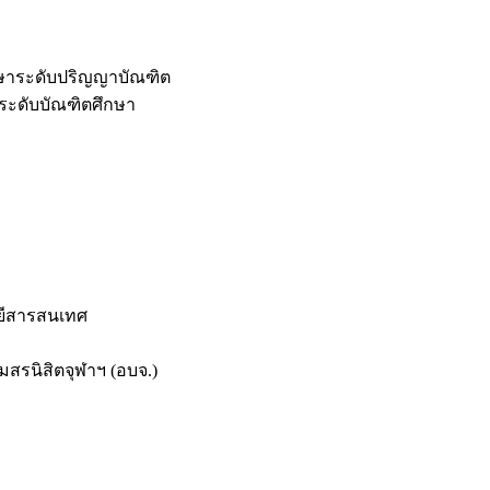
กษาระดับปริญญาบัณฑิต
ระดับบัณฑิตศึกษา
ยีสารสนเทศ
สรนิสิตจุฬาฯ (อบจ.)