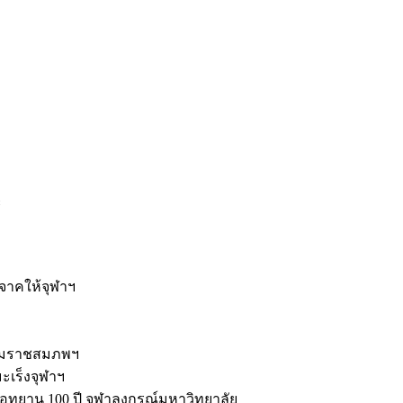
ะ
ิจาคให้จุฬาฯ
รมราชสมภพฯ
มะเร็งจุฬาฯ
ุทยาน 100 ปี จุฬาลงกรณ์มหาวิทยาลัย