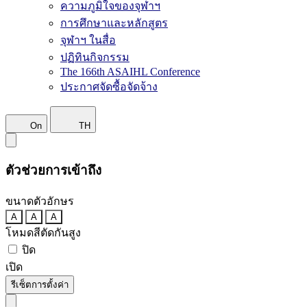
ความภูมิใจของจุฬาฯ
การศึกษาและหลักสูตร
จุฬาฯ ในสื่อ
ปฏิทินกิจกรรม
The 166th ASAIHL Conference
ประกาศจัดซื้อจัดจ้าง
On
TH
ตัวช่วยการเข้าถึง
ขนาดตัวอักษร
A
A
A
โหมดสีตัดกันสูง
ปิด
เปิด
รีเซ็ตการตั้งค่า