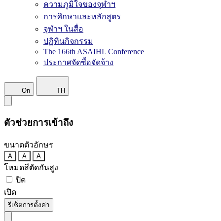
ความภูมิใจของจุฬาฯ
การศึกษาและหลักสูตร
จุฬาฯ ในสื่อ
ปฏิทินกิจกรรม
The 166th ASAIHL Conference
ประกาศจัดซื้อจัดจ้าง
On
TH
ตัวช่วยการเข้าถึง
ขนาดตัวอักษร
A
A
A
โหมดสีตัดกันสูง
ปิด
เปิด
รีเซ็ตการตั้งค่า