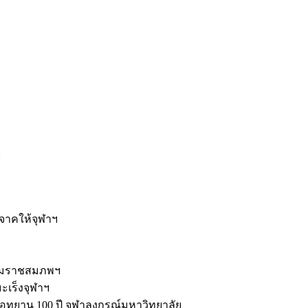
ะ
ิจาคให้จุฬาฯ
รมราชสมภพฯ
มะเร็งจุฬาฯ
ุทยาน 100 ปี จุฬาลงกรณ์มหาวิทยาลัย