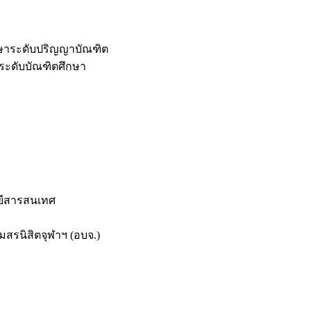
กษาระดับปริญญาบัณฑิต
ระดับบัณฑิตศึกษา
ยีสารสนเทศ
สรนิสิตจุฬาฯ (อบจ.)